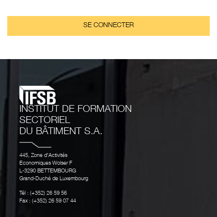
SE CONNECTER
INSTITUT DE FORMATION
SECTORIEL
DU BÂTIMENT S.A.
445, Zone d’Activités
Economiques Wolser F
L-3290 BETTEMBOURG
Grand-Duché de Luxembourg
Tél : (+352) 26 59 56
Fax : (+352) 26 59 07 44